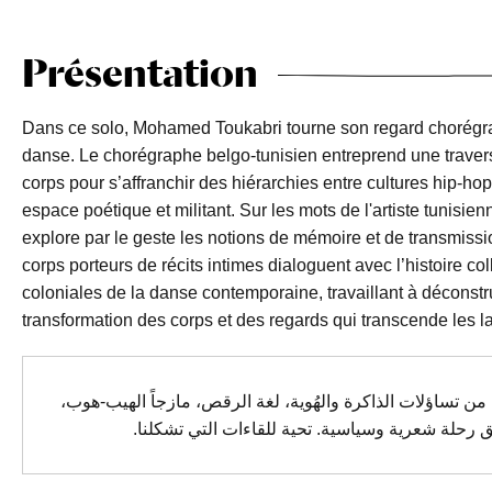
Présentation
Dans ce solo, Mohamed Toukabri tourne son regard chorégra
danse. Le chorégraphe belgo-tunisien entreprend une traversé
corps pour s’affranchir des hiérarchies entre cultures hip-h
espace poétique et militant. Sur les mots de l'artiste tunisi
explore par le geste les notions de mémoire et de transmissio
corps porteurs de récits intimes dialoguent avec l’histoire co
coloniales de la danse contemporaine, travaillant à déconst
transformation des corps et des regards qui transcende les la
ن تساؤلات الذاكرة والهُوية، لغة الرقص، مازجاً الهيب-هوب
ق رحلة شعرية وسياسية. تحية للقاءات التي تشكلنا