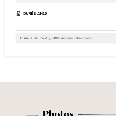
DURÉE :
1
H
15
18 rue Guillaume Puy, 84000 Avignon (intra-muros)
Photos