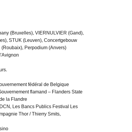
pany (Bruxelles), VIERNULVIER (Gand),
lles), STUK (Leuven), Concertgebouw
 (Roubaix), Perpodium (Anvers)
d'Avignon
urs.
gouvernement fédéral de Belgique
: Gouvernement flamand – Flanders State
de la Flandre
CDCN, Les Bancs Publics Festival Les
mpagnie Thor / Thierry Smits,
sino