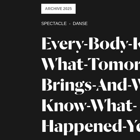
ARCHIVE 2025
SPECTACLE
DANSE
Every-Body-
What-Tomor
Brings-And-W
Know-What-
Happened-Ye