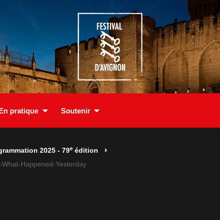
En pratique
Soutenir
e
grammation 2025 - 79
édition
w-What-Happened-Yesterday