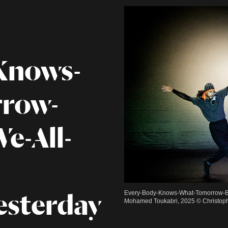
Knows-
row-
e-All-
sterday
Every-Body-Knows-What-Tomorrow-B
Mohamed Toukabri, 2025 © Christoph