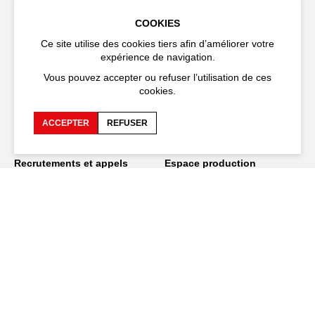
Cloître Saint-Louis,
20 rue du Portail Boquier,
COOKIES
84000 Avignon
Ce site utilise des cookies tiers afin d’améliorer votre
expérience de navigation.
+33 (0)4 90 27 66 50
Vous pouvez accepter ou refuser l’utilisation de ces
cookies.
ACCEPTER
REFUSER
Accessibilité
FAQ
Recrutements et appels
Espace production
d'offre
Espace presse
Espace compagnies
Espace équipe
Publications et
téléchargements
Crédits
Protection des données
personnelles
Spectacles en tournée