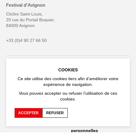
Festival d'Avignon
Cloître Saint-Louis,
20 rue du Portail Boquier,
84000 Avignon
+33 (0)4 90 27 66 50
COOKIES
Accessibilité
FAQ
Ce site utilise des cookies tiers afin d’améliorer votre
Recrutements et appels
Espace production
expérience de navigation.
d'offre
Vous pouvez accepter ou refuser l’utilisation de ces
Espace presse
Espace compagnies
cookies.
Espace équipe
Publications et
ACCEPTER
REFUSER
téléchargements
Crédits
Protection des données
personnelles