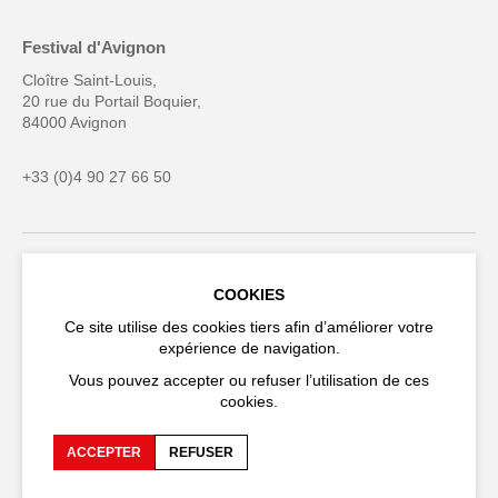
Festival d'Avignon
Cloître Saint-Louis,
20 rue du Portail Boquier,
84000 Avignon
+33 (0)4 90 27 66 50
Accessibilité
FAQ
COOKIES
Ce site utilise des cookies tiers afin d’améliorer votre
Recrutements et appels
Espace production
expérience de navigation.
d'offre
Vous pouvez accepter ou refuser l’utilisation de ces
Espace presse
Espace compagnies
cookies.
Espace équipe
Publications et
téléchargements
ACCEPTER
REFUSER
Crédits
Protection des données