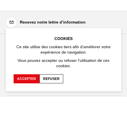
Recevez notre lettre d’information
COOKIES
Ce site utilise des cookies tiers afin d’améliorer votre
Festival d'Avignon
expérience de navigation.
Cloître Saint-Louis,
Vous pouvez accepter ou refuser l’utilisation de ces
20 rue du Portail Boquier,
cookies.
84000 Avignon
ACCEPTER
REFUSER
+33 (0)4 90 27 66 50
Accessibilité
FAQ
Recrutements et appels
Espace production
d'offre