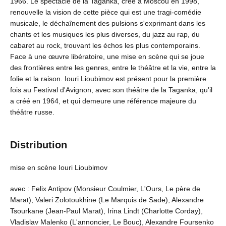
1966. Le spectacle de la Taganka, créé à Moscou en 1998,
renouvelle la vision de cette pièce qui est une tragi-comédie
musicale, le déchaînement des pulsions s'exprimant dans les
chants et les musiques les plus diverses, du jazz au rap, du
cabaret au rock, trouvant les échos les plus contemporains.
Face à une œuvre libératoire, une mise en scène qui se joue
des frontières entre les genres, entre le théâtre et la vie, entre la
folie et la raison. Iouri Lioubimov est présent pour la première
fois au Festival d'Avignon, avec son théâtre de la Taganka, qu'il
a créé en 1964, et qui demeure une référence majeure du
théâtre russe.
Distribution
mise en scène Iouri Lioubimov
avec : Felix Antipov (Monsieur Coulmier, L'Ours, Le père de
Marat), Valeri Zolotoukhine (Le Marquis de Sade), Alexandre
Tsourkane (Jean-Paul Marat), Irina Lindt (Charlotte Corday),
Vladislav Malenko (L'annoncier, Le Bouc), Alexandre Foursenko