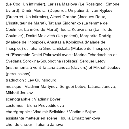
(Le Coq, Un infirmier), Larissa Maslova (Le Rossignol, Simone
Evrard), Dmitri Mouliar (Duperret, Un patient), Ivan Ryjikov
(Duperret, Un infirmier), Alexeï Grabbe (Jacques Roux,
L'instituteur de Marat), Tatiana Sidorenko (La femme de
Coulmier, La mère de Marat), Ioulia Kouvarzina (La fille de
Coulmier), Dmitri Mejevitch (Un patient), Margarita Radzig
(Malade de l'hospice), Anastasia Kolpikova (Malade de
l'hospice) et Tatiana Smolianitskaïa (Malade de l'hospice)
et l'Ensemble Dmitri Pokrovski avec : Marina Tcherkachina et
Svetlana Sorokina-Soubbotina (solistes) Sergueï Letov
(instruments à vent Tatiana Janova (claviers) et Mikhaïl Joukov
(percussions)
traduction : Lev Guinsbourg
musique : Vladimir Martynov, Sergueï Letov, Tatiana Janova,
Mikhaïl Joukov
scénographie : Vladimir Boyer
costumes : Elena Pridvoditeleva
chorégraphie : Vladimir Beliakine / Vladimir Sajine
assistante metteur en scène : Ioulia Ermatchenkova
chef de chœur : Tatiana Janova