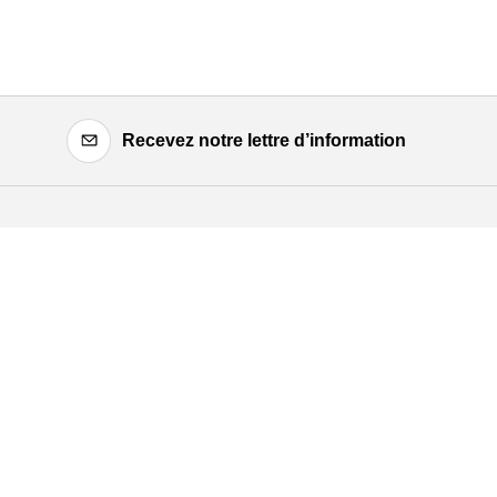
Recevez notre lettre d’information
Festival d'Avignon
Cloître Saint-Louis,
20 rue du Portail Boquier,
84000 Avignon
+33 (0)4 90 27 66 50