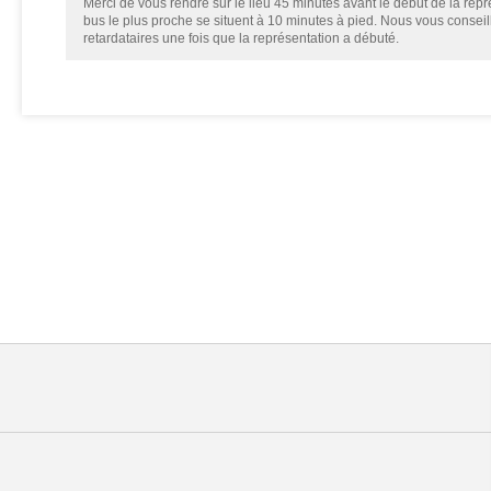
Merci de vous rendre sur le lieu 45 minutes avant le début de la repré
bus le plus proche se situent à 10 minutes à pied. Nous vous consei
retardataires une fois que la représentation a débuté.