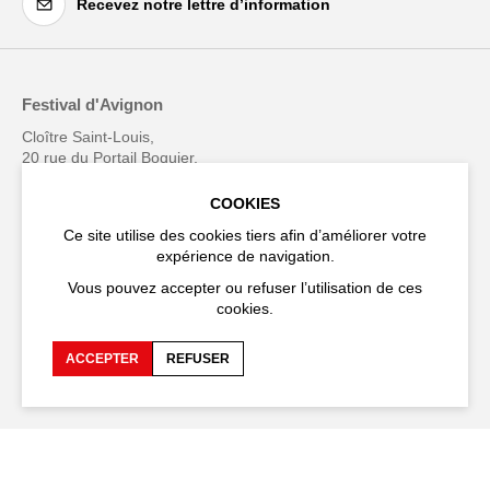
Recevez notre lettre d’information
Festival d'Avignon
Cloître Saint-Louis,
20 rue du Portail Boquier,
84000 Avignon
COOKIES
+33 (0)4 90 27 66 50
Ce site utilise des cookies tiers afin d’améliorer votre
expérience de navigation.
Vous pouvez accepter ou refuser l’utilisation de ces
cookies.
Accessibilité
FAQ
ACCEPTER
REFUSER
Recrutements et appels
Espace production
d'offre
Espace presse
Espace compagnies
Espace équipe
Publications et