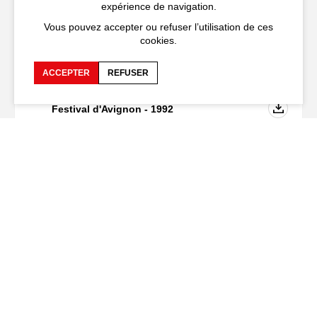
expérience de navigation.
Vous pouvez accepter ou refuser l’utilisation de ces
Téléchargement
cookies.
ACCEPTER
REFUSER
Programme de la 46ème édition du
Festival d'Avignon - 1992
PDF - 8,5
Mo
Recevez notre lettre d’information
Festival d'Avignon
Cloître Saint-Louis,