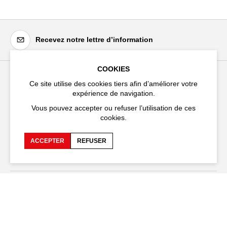
Recevez notre lettre d’information
COOKIES
Ce site utilise des cookies tiers afin d’améliorer votre
Festival d'Avignon
expérience de navigation.
Cloître Saint-Louis,
Vous pouvez accepter ou refuser l’utilisation de ces
20 rue du Portail Boquier,
cookies.
84000 Avignon
ACCEPTER
REFUSER
+33 (0)4 90 27 66 50
Accessibilité
FAQ
Recrutements et appels
Espace production
d'offre