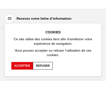
Recevez notre lettre d’information
COOKIES
Ce site utilise des cookies tiers afin d’améliorer votre
Festival d'Avignon
expérience de navigation.
Cloître Saint-Louis,
Vous pouvez accepter ou refuser l’utilisation de ces
20 rue du Portail Boquier,
cookies.
84000 Avignon
ACCEPTER
REFUSER
+33 (0)4 90 27 66 50
Accessibilité
FAQ
Recrutements et appels
Espace production
d'offre