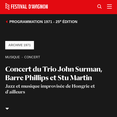
e
PROGRAMMATION 1971 - 25
ÉDITION
ARCHIVE 1971
MUSIQUE
CONCERT
Concert du Trio John Surman,
Barre Phillips et Stu Martin
Jazz et musique improvisée de Hongrie et
d'ailleurs