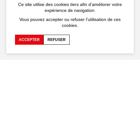
84000 Avignon
Ce site utilise des cookies tiers afin d’améliorer votre
expérience de navigation.
+33 (0)4 90 27 66 50
Vous pouvez accepter ou refuser l’utilisation de ces
cookies.
ACCEPTER
REFUSER
Accessibilité
FAQ
Recrutements et appels
Espace production
d'offre
Espace presse
Espace compagnies
Espace équipe
Publications et
téléchargements
Crédits
Protection des données
personnelles
Spectacles en tournée