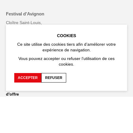
Festival d'Avignon
Cloître Saint-Louis,
20 rue du Portail Boquier,
84000 Avignon
COOKIES
Ce site utilise des cookies tiers afin d’améliorer votre
+33 (0)4 90 27 66 50
expérience de navigation.
Vous pouvez accepter ou refuser l’utilisation de ces
cookies.
Accessibilité
FAQ
ACCEPTER
REFUSER
Recrutements et appels
Espace production
d'offre
Espace presse
Espace compagnies
Espace équipe
Publications et
téléchargements
Crédits
Protection des données