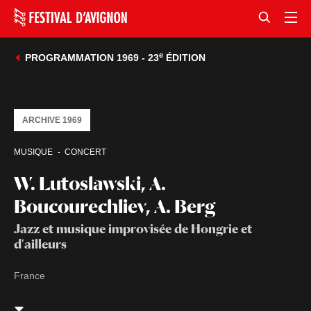
e
PROGRAMMATION 1969 - 23
ÉDITION
ARCHIVE 1969
MUSIQUE
CONCERT
W. Lutoslawski, A.
Boucourechliev, A. Berg
Jazz et musique improvisée de Hongrie et
d'ailleurs
France