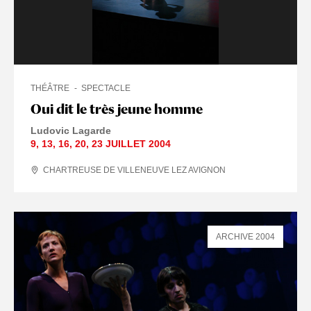
THÉÂTRE
SPECTACLE
Oui dit le très jeune homme
Ludovic Lagarde
9
,
13
,
16
,
20
,
23 JUILLET
2004
CHARTREUSE DE VILLENEUVE LEZ AVIGNON
ARCHIVE 2004