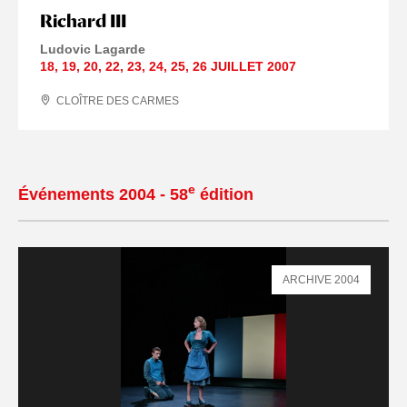
Richard III
Ludovic Lagarde
18
,
19
,
20
,
22
,
23
,
24
,
25
,
26 JUILLET
2007
CLOÎTRE DES CARMES
e
Événements 2004 - 58
édition
ARCHIVE 2004