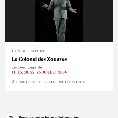
THÉÂTRE
SPECTACLE
Le Colonel des Zouaves
Ludovic Lagarde
11
,
15
,
18
,
22
,
25 JUILLET
2004
CHARTREUSE DE VILLENEUVE LEZ AVIGNON
Recevez notre lettre d’information