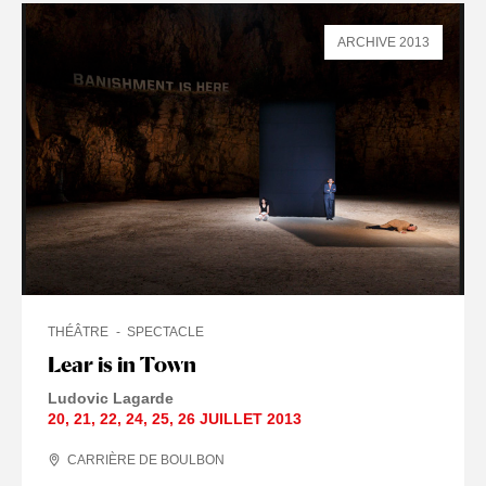
ARCHIVE 2013
THÉÂTRE
SPECTACLE
Lear is in Town
Ludovic Lagarde
20
,
21
,
22
,
24
,
25
,
26 JUILLET
2013
CARRIÈRE DE BOULBON