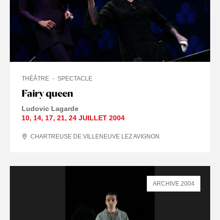
THÉÂTRE
SPECTACLE
Fairy queen
Ludovic Lagarde
10
,
14
,
17
,
21
,
24 JUILLET
2004
CHARTREUSE DE VILLENEUVE LEZ AVIGNON
ARCHIVE 2004