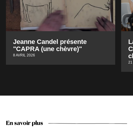
Jeanne Candel présente
L
"CAPRA (une chèvre)"
C
c
8 AVRIL 2026
21
En savoir plus