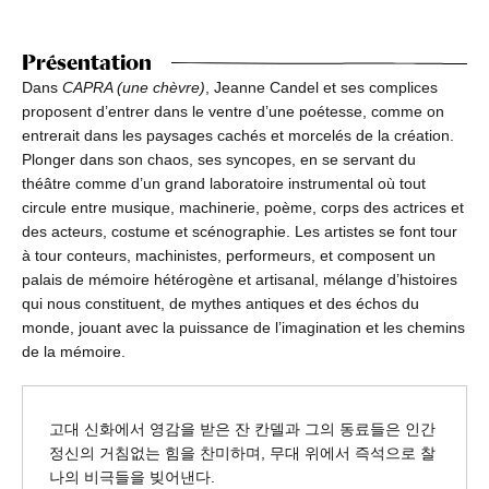
Présentation
Dans
CAPRA (une chèvre)
, Jeanne Candel et ses complices
proposent d’entrer dans le ventre d’une poétesse, comme on
entrerait dans les paysages cachés et morcelés de la création.
Plonger dans son chaos, ses syncopes, en se servant du
théâtre comme d’un grand laboratoire instrumental où tout
circule entre musique, machinerie, poème, corps des actrices et
des acteurs, costume et scénographie. Les artistes se font tour
à tour conteurs, machinistes, performeurs, et composent un
palais de mémoire hétérogène et artisanal, mélange d’histoires
qui nous constituent, de mythes antiques et des échos du
monde, jouant avec la puissance de l’imagination et les chemins
de la mémoire.
고대 신화에서 영감을 받은 잔 칸델과 그의 동료들은 인간
정신의 거침없는 힘을 찬미하며, 무대 위에서 즉석으로 찰
나의 비극들을 빚어낸다.