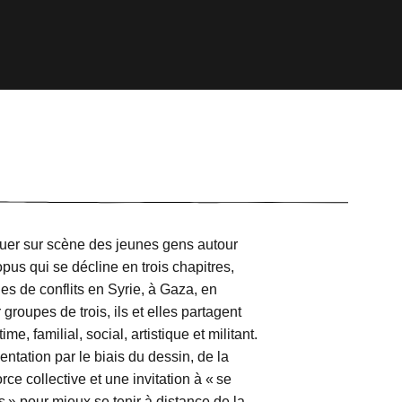
guer sur scène des jeunes gens autour
us qui se décline en trois chapitres,
s de conflits en Syrie, à Gaza, en
roupes de trois, ils et elles partagent
e, familial, social, artistique et militant.
ntation par le biais du dessin, de la
rce collective et une invitation à « se
» pour mieux se tenir à distance de la