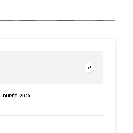
DURÉE :
2
H
20