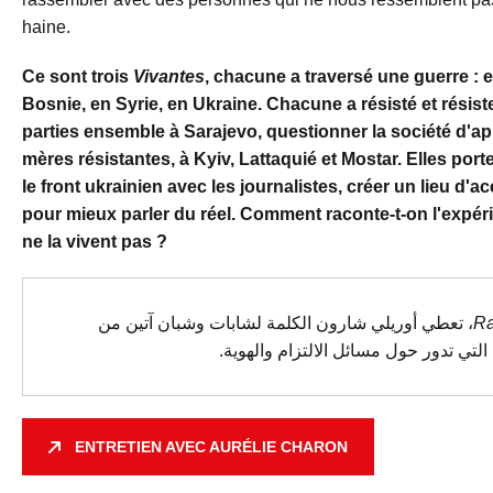
haine.
Ce sont trois
Vivantes
, chacune a traversé une guerre : 
Bosnie, en Syrie, en Ukraine. Chacune a résisté et résist
parties ensemble à Sarajevo, questionner la société d'aprè
mères résistantes, à Kyiv, Lattaquié et Mostar. Elles port
le front ukrainien avec les journalistes, créer un lieu d'acc
pour mieux parler du réel. Comment raconte-t-on l'expéri
ne la vivent pas ?
، تعطي أوريلي شارون الكلمة لشابات وشبان آتين من
Ra
لتي تدور حول مسائل الالتزام والهوية
ENTRETIEN AVEC AURÉLIE CHARON