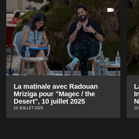
La matinale avec Radouan
L
Mriziga pour "Magec / the
I
Desert", 10 juillet 2025
N
10 JUILLET 2025
10