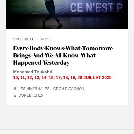
SPECTACLE
DANSE
Every-Body-Knows-What-Tomorrow-
Brings-And-We-All-Know-What-
Happened-Yesterday
Mohamed Toukabri
10
,
11
,
12
,
13
,
14
,
16
,
17
,
18
,
19
,
20 JUILLET
2025
LES HIVERNALES – CDCN D'AVIGNON
DURÉE : 1
H
15