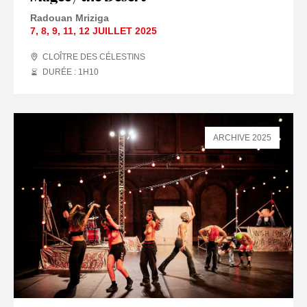
Radouan Mriziga
7
,
8
,
9
,
11
,
12 JUILLET
2025
CLOÎTRE DES CÉLESTINS
DURÉE : 1
H
10
ARCHIVE 2025