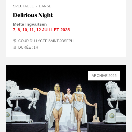
SPECTACLE
DANSE
Delirious Night
Mette Ingvartsen
7
,
8
,
10
,
11
,
12 JUILLET
2025
COUR DU LYCÉE SAINT-JOSEPH
DURÉE : 1
H
ARCHIVE 2025