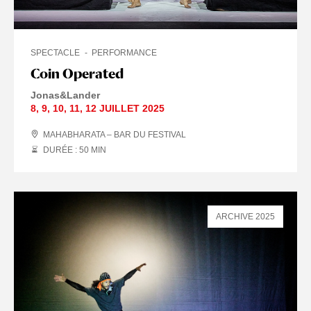
SPECTACLE
PERFORMANCE
Coin Operated
Jonas&Lander
8
,
9
,
10
,
11
,
12 JUILLET
2025
MAHABHARATA – BAR DU FESTIVAL
DURÉE : 50
MIN
ARCHIVE 2025