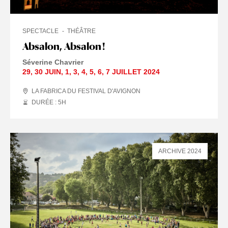
SPECTACLE
THÉÂTRE
Absalon, Absalon !
Séverine Chavrier
29
,
30 JUIN
,
1
,
3
,
4
,
5
,
6
,
7 JUILLET
2024
LA FABRICA DU FESTIVAL D'AVIGNON
DURÉE : 5
H
ARCHIVE 2024