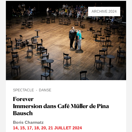
ARCHIVE 2024
SPECTACLE
DANSE
Forever
Immersion dans Café Müller de Pina
Bausch
Boris Charmatz
14
,
15
,
17
,
18
,
20
,
21 JUILLET
2024