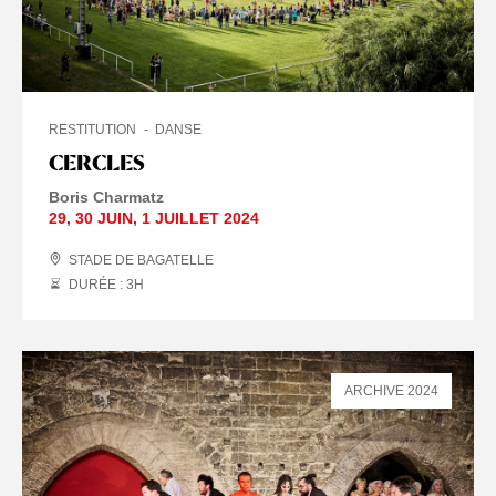
RESTITUTION
DANSE
CERCLES
Boris Charmatz
29
,
30 JUIN
,
1 JUILLET
2024
STADE DE BAGATELLE
DURÉE : 3
H
ARCHIVE 2024