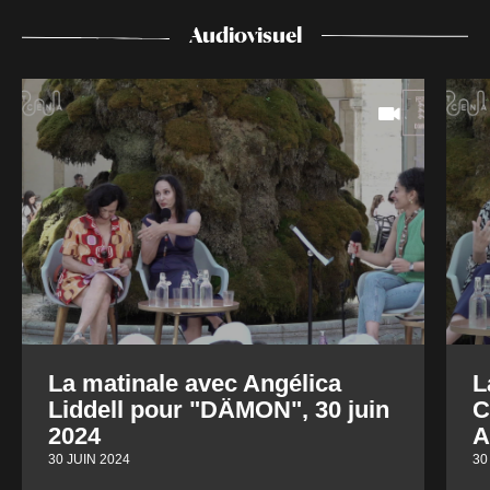
Audiovisuel
La matinale avec Angélica
L
Liddell pour "DÄMON", 30 juin
C
2024
A
30 JUIN 2024
30