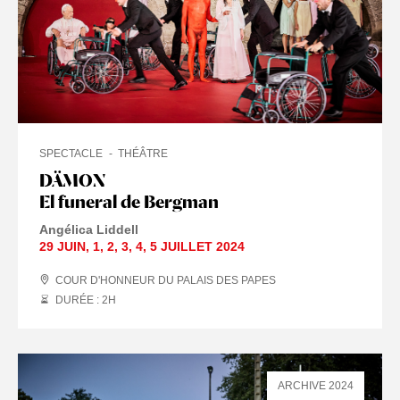
SPECTACLE
THÉÂTRE
DÄMON
El funeral de Bergman
Angélica Liddell
29 JUIN
,
1
,
2
,
3
,
4
,
5 JUILLET
2024
COUR D'HONNEUR DU PALAIS DES PAPES
DURÉE : 2
H
ARCHIVE 2024