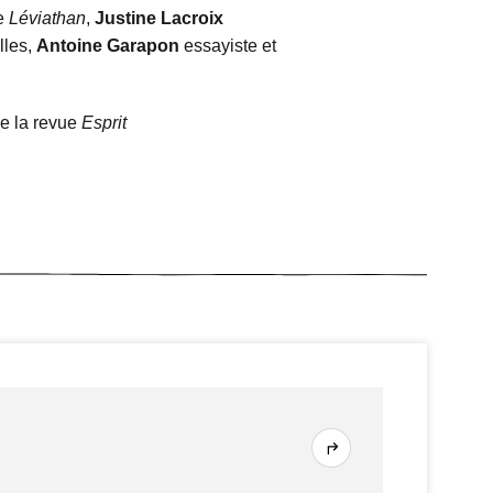
de
Léviathan
,
Justine Lacroix
lles,
Antoine Garapon
essayiste et
de la revue
Esprit