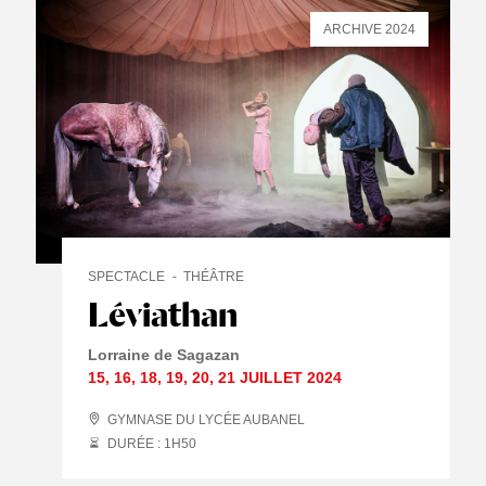
ARCHIVE 2024
SPECTACLE
THÉÂTRE
Léviathan
Lorraine de Sagazan
15
,
16
,
18
,
19
,
20
,
21 JUILLET
2024
GYMNASE DU LYCÉE AUBANEL
DURÉE : 1
H
50