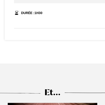
DURÉE :
1
H
30
Et…