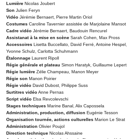
Lumière
Nicolas Joubert
Son
Julien Feryn
Vidéo
Jérémie Bernaert, Pierre Martin Oriol
Costumes
Caroline Tavernier assistée de Marjolaine Mansot
Cadre vidéo
Jérémie Bernaert, Baudouin Rencurel
Assistanat à la mise en scène
Sarah Cohen, Max Pross
Accessoires
Lisetta Buccellato, David Ferré, Antoine Hespel,
Yvonne Schulz, Carlotta Schuhmann
Étalonnage
Laurent Ripoll
Régie générale et plateau
Simon Haratyk, Guillaume Lepert
Régie lumière
Zélie Champeau, Manon Meyer
Régie son
Manon Poirier
Régie vidéo
David Dubost, Philippe Suss
Surtitres vidéo
Anne Pernas
Script vidéo
Elsa Revcolevschi
Stages techniques
Marine Banal, Alix Capossela
Administration, production, diffusion
Eugénie Tesson
Organisation tournée, actions culturelles
Marion Le Strat
Administration
Olivier Poujol
Direction technique
Nicolas Ahssaine