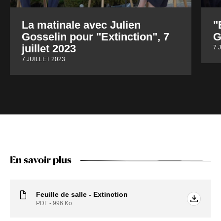
La matinale avec Julien
"
Gosselin pour "Extinction", 7
G
juillet 2023
7 
7 JUILLET 2023
En savoir plus
Feuille de salle - Extinction
PDF - 996
Ko