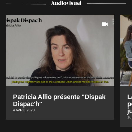
Audiovisuel
Patricia Allio présente "Dispak
L
Dispac'h"
p
j
4 AVRIL 2023
16