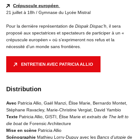
Crépuscule européen
21 juillet à 18h / Gymnase du Lycée Mistral
Pour la dernière représentation de
Dispak Dispac’h
, il sera
proposé aux spectatrices et spectateurs de participer à un «
crépuscule européen » où s’exprimeront nos refus et la
nécessité d’un monde sans frontières.
ENTRETIEN AVEC PATRICIA ALLIO
Distribution
Avec
Patricia Allio, Gaël Manzi, Élise Marie, Bernardo Montet,
Stéphane Ravacley, Marie-Christine Vergiat, David Yambio
Texte
Patricia Allio, GISTI, Élise Marie et
extraits de The left to
die boat
de Forensic Architecture
Mise en scène
Patricia Allio
Scénographie
Mathieu Lorry-Dupuy avec les
Bancs d’utopie
de