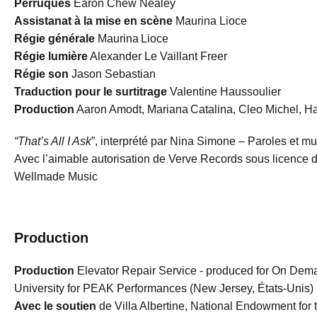
Perruques
Earon Chew Nealey
Assistanat à la mise en scène
Maurina Lioce
Régie générale
Maurina Lioce
Régie lumière
Alexander Le Vaillant Freer
Régie son
Jason Sebastian
Traduction pour le surtitrage
Valentine Haussoulier
Production
Aaron Amodt, Mariana Catalina, Cleo Michel, 
“That’s All I Ask
”, interprété par Nina Simone – Paroles et m
Avec l’aimable autorisation de Verve Records sous licence d
Wellmade Music
Production
Production
Elevator Repair Service - produced for On Dem
University for PEAK Performances (New Jersey, États-Unis)
Avec le soutien
de Villa Albertine, National Endowment for 