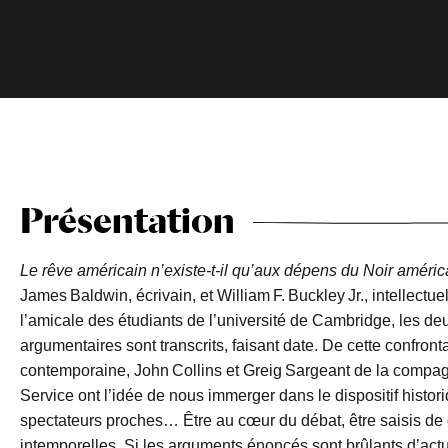
Présentation
Le rêve américain n’existe-t-il qu’aux dépens du Noir améric
James Baldwin, écrivain, et William F. Buckley Jr., intellectu
l’amicale des étudiants de l’université de Cambridge, les d
argumentaires sont transcrits, faisant date. De cette confront
contemporaine, John Collins et Greig Sargeant de la compa
Service ont l’idée de nous immerger dans le dispositif histori
spectateurs proches… Être au cœur du débat, être saisis de 
intemporelles. Si les arguments énoncés sont brûlants d’actual