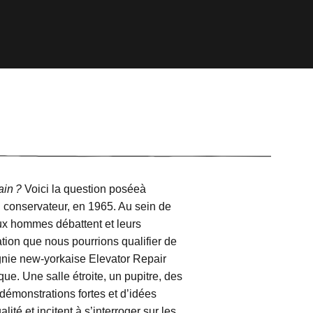
ain ?
Voici la question posée
à
el conservateur, en 1965. Au sein de
eux hommes débattent et leurs
ation que nous pourrions qualifier de
gnie new-yorkaise Elevator Repair
que. Une salle étroite, un pupitre, des
démonstrations fortes et d’idées
ité et incitent à s’interroger sur les