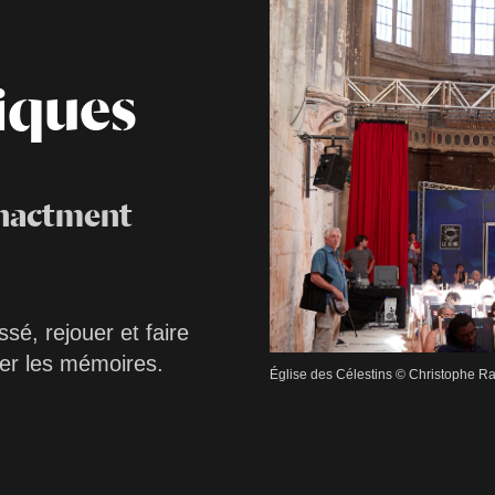
iques
nactment
é, rejouer et faire
ter les mémoires.
Église des Célestins © Christophe 