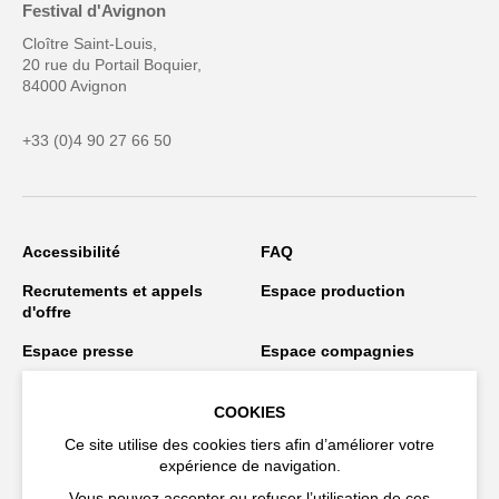
Festival d'Avignon
Cloître Saint-Louis,
20 rue du Portail Boquier,
84000 Avignon
+33 (0)4 90 27 66 50
Accessibilité
FAQ
Recrutements et appels
Espace production
d'offre
Espace presse
Espace compagnies
Espace équipe
Publications et
téléchargements
COOKIES
Ce site utilise des cookies tiers afin d’améliorer votre
Crédits
Protection des données
expérience de navigation.
personnelles
Vous pouvez accepter ou refuser l’utilisation de ces