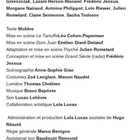
Grzeszczak
,
Lazare Herson-Macarel
,
Frédéric Jessua
,
Morgane Nairaud
,
Antoine Philippot
,
Loïc Riewer
,
Julien
Romelard
,
Claire Sermonne
,
Sacha Todorov
Texte
Molière
Mise en scène
Le Tartuffe
Léo Cohen-Paperman
Mise en scène
Dom Juan
Emilien Diard-Detœuf
Adaptation et mise en scène
Psyché
Julien Romelard
Conception et mise en scène
Grand Siècle
(radio)
Frédéric
Jessua
Scénographie
Anne-Sophie Grac
Costumes
Zoé Lenglare
,
Manon Naudet
Lumière
Thomas Chrétien
Musique
Bravo Baptiste
Son
Lucas Lelièvre
Collaboration artistique
Lola Lucas
Administration et production
Lola Lucas
assistée de
Hugo
Réauté
Régie générale
Marco Benigno
Assistanat son
Baudouin Rencurel