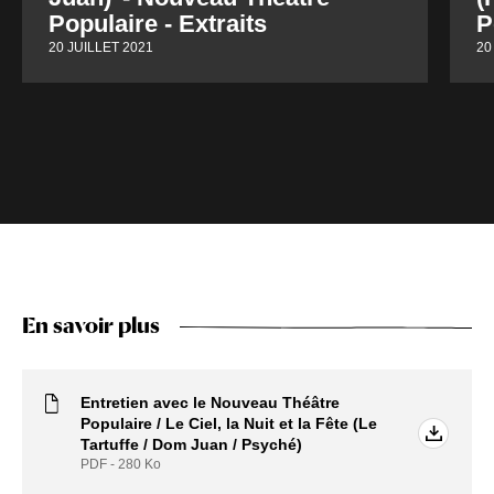
Populaire - Extraits
P
20 JUILLET 2021
20
En savoir plus
Entretien avec le Nouveau Théâtre
Populaire / Le Ciel, la Nuit et la Fête (Le
Tartuffe / Dom Juan / Psyché)
PDF - 280
Ko