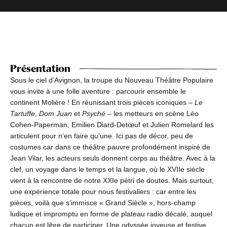
Présentation
Sous le ciel d’Avignon, la troupe du Nouveau Théâtre Populaire
vous invite à une folle aventure : parcourir ensemble le
continent Molière ! En réunissant trois pièces iconiques –
Le
Tartuffe
,
Dom Juan
et
Psyché
– les metteurs en scène Léo
Cohen-Paperman, Emilien Diard-Detœuf et Julien Romelard les
articulent pour n’en faire qu’une. Ici pas de décor, peu de
costumes car dans ce théâtre pauvre profondément inspiré de
Jean Vilar, les acteurs seuls donnent corps au théâtre. Avec à la
clef, un voyage dans le temps et la langue, où le XVIIe siècle
vient à la rencontre de notre XXIe pétri de doutes. Mais surtout,
une expérience totale pour nous festivaliers : car entre les
pièces, voilà que s’immisce « Grand Siècle », hors-champ
ludique et impromptu en forme de plateau radio décalé, auquel
chacun est libre de participer. Une odyssée joyeuse et festive,