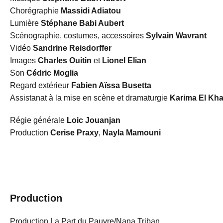
Chorégraphie
Massidi Adiatou
Lumière
Stéphane Babi Aubert
Scénographie, costumes, accessoires
Sylvain Wavrant
Vidéo
Sandrine Reisdorffer
Images
Charles Ouitin
et
Lionel Elian
Son
Cédric Moglia
Regard extérieur
Fabien Aïssa Busetta
Assistanat à la mise en scène et dramaturgie
Karima El Kha
Régie générale
Loic Jouanjan
Production
Cerise Praxy
,
Nayla Mamouni
Production
Production
La Part du Pauvre/Nana Triban