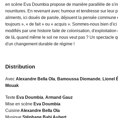
en scène Eva Doumbia propose de manière parallèle de s'int
nourritures. En revenant avec humour et tendresse sur leur p
aliments, ici doués de parole, déjouent la pensée commune 
toujours », « de fait » ou « acquis ». Sommes-nous bien d'i
modifiés par une histoire faite de colonisation, d'exploitat
de là, quand même le sol ne nous veut pas ? Un spectacle qu
d'un changement durable de régime !
Distribution
Avec
Alexandre Bella Ola
,
Bamoussa Diomande
,
Lionel 
Mouak
Texte
Eva Doumbia
,
Armand Gauz
Mise en scène
Eva Doumbia
Cuisine
Alexandre Bella Ola
Musique
Stéphane Babi Aubert