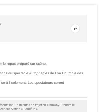
e
er le repas préparé sur scène.
tions du spectacle
Autophagies
de Eva Doumbia des
se à l'isolement. Les spectateurs seront
résentation. 15 minutes de trajet en Tramway. Prendre le
scendre Station « Barbière »