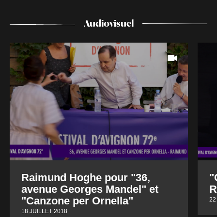
Audiovisuel
Raimund Hoghe pour "36,
"
avenue Georges Mandel" et
R
"Canzone per Ornella"
22
18 JUILLET 2018