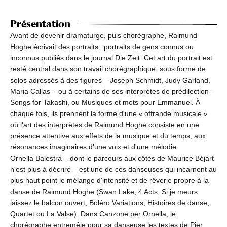
Présentation
Avant de devenir dramaturge, puis chorégraphe, Raimund
Hoghe écrivait des portraits : portraits de gens connus ou
inconnus publiés dans le journal Die Zeit. Cet art du portrait est
resté central dans son travail chorégraphique, sous forme de
solos adressés à des figures – Joseph Schmidt, Judy Garland,
Maria Callas – ou à certains de ses interprètes de prédilection –
Songs for Takashi, ou Musiques et mots pour Emmanuel. À
chaque fois, ils prennent la forme d'une « offrande musicale »
où l'art des interprètes de Raimund Hoghe consiste en une
présence attentive aux effets de la musique et du temps, aux
résonances imaginaires d'une voix et d'une mélodie.
Ornella Balestra – dont le parcours aux côtés de Maurice Béjart
n'est plus à décrire – est une de ces danseuses qui incarnent au
plus haut point le mélange d'intensité et de rêverie propre à la
danse de Raimund Hoghe (Swan Lake, 4 Acts, Si je meurs
laissez le balcon ouvert, Boléro Variations, Histoires de danse,
Quartet ou La Valse). Dans Canzone per Ornella, le
chorégraphe entremêle pour sa danseuse les textes de Pier