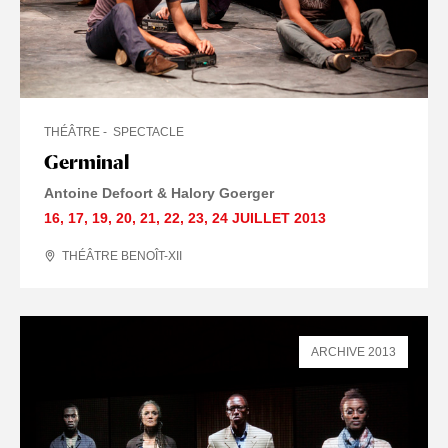
THÉÂTRE
SPECTACLE
Germinal
Antoine Defoort & Halory Goerger
16
,
17
,
19
,
20
,
21
,
22
,
23
,
24 JUILLET
2013
THÉÂTRE BENOÎT-XII
ARCHIVE 2013