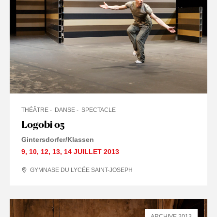
THÉÂTRE
DANSE
SPECTACLE
Logobi 05
Gintersdorfer/Klassen
9
,
10
,
12
,
13
,
14 JUILLET
2013
GYMNASE DU LYCÉE SAINT-JOSEPH
ARCHIVE 2013