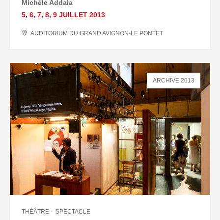
Michèle Addala
5
,
6
,
7
,
8
,
9 JUILLET
2013
AUDITORIUM DU GRAND AVIGNON-LE PONTET
ARCHIVE 2013
THÉÂTRE
SPECTACLE