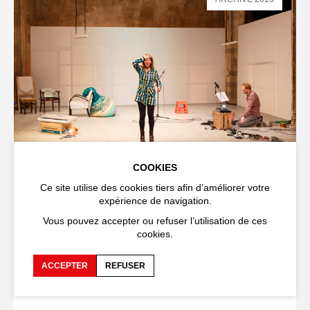
COOKIES
PERFORMANCE
SPECTACLE
Ce site utilise des cookies tiers afin d’améliorer votre
expérience de navigation.
Non-Tutta
(Pas-Toute)
Vous pouvez accepter ou refuser l’utilisation de ces
cookies.
Silvia Albarella & Anne Tismer
18
,
19
,
20 JUILLET
2013
ACCEPTER
REFUSER
CHAPELLE DES PÉNITENTS BLANCS