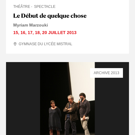
THÉÂTRE
SPECTACLE
Le Début de quelque chose
Myriam Marzouki
15
,
16
,
17
,
18
,
20 JUILLET
2013
GYMNASE DU LYCÉE MISTRAL
ARCHIVE 2013