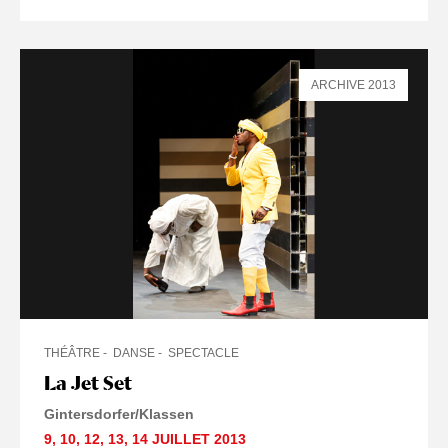
ARCHIVE 2013
THÉÂTRE
DANSE
SPECTACLE
La Jet Set
Gintersdorfer/Klassen
9
,
10
,
12
,
13
,
14 JUILLET
2013