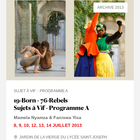
ARCHIVE 2013
SUJET À VIF
PROGRAMME A
19-Born - 76-Rebels
Sujets à Vif - Programme A
Mamela Nyamza & Faniswa Yisa
8
,
9
,
10
,
12
,
13
,
14 JUILLET
2013
JARDIN DE LA VIERGE DU LYCÉE SAINT-JOSEPH