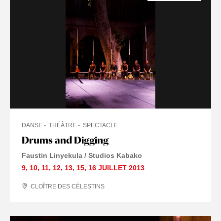
DANSE
THÉÂTRE
SPECTACLE
Drums and Digging
Faustin Linyekula / Studios Kabako
9
,
10
,
11
,
12
,
13
,
15
,
16 JUILLET
2013
CLOÎTRE DES CÉLESTINS