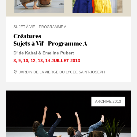
SUJET À VIF
PROGRAMME A
Créatures
Sujets à Vif - Programme A
D' de Kabal & Emeline Pubert
8
,
9
,
10
,
12
,
13
,
14 JUILLET
2013
JARDIN DE LA VIERGE DU LYCÉE SAINT-JOSEPH
ARCHIVE 2013