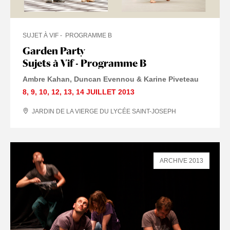
SUJET À VIF
PROGRAMME B
Garden Party
Sujets à Vif - Programme B
Ambre Kahan, Duncan Evennou & Karine Piveteau
8
,
9
,
10
,
12
,
13
,
14 JUILLET
2013
JARDIN DE LA VIERGE DU LYCÉE SAINT-JOSEPH
ARCHIVE 2013