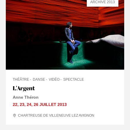
ARCHIVE 2013
THÉÂTRE
DANSE
VIDÉO
SPECTACLE
L'Argent
Anne Théron
22
,
23
,
24
,
26 JUILLET
2013
CHARTREUSE DE VILLENEUVE LEZ AVIGNON