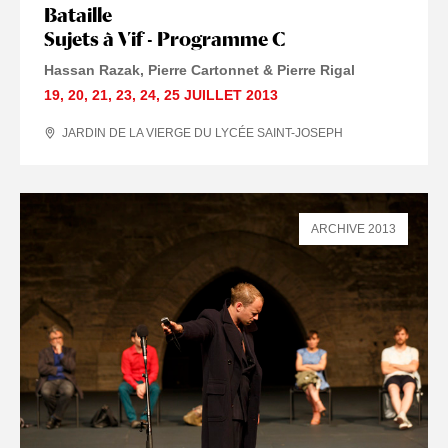
Bataille
Sujets à Vif - Programme C
Hassan Razak, Pierre Cartonnet & Pierre Rigal
19
,
20
,
21
,
23
,
24
,
25 JUILLET
2013
JARDIN DE LA VIERGE DU LYCÉE SAINT-JOSEPH
ARCHIVE 2013