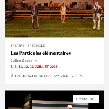
THÉÂTRE
SPECTACLE
Les Particules élémentaires
Julien Gosselin
8
,
9
,
11
,
12
,
13 JUILLET
2013
L'AUTRE SCÈNE DU GRAND AVIGNON – VEDÈNE
ARCHIVE 2013