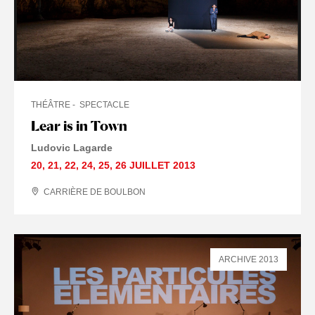
THÉÂTRE
SPECTACLE
Lear is in Town
Ludovic Lagarde
20
,
21
,
22
,
24
,
25
,
26 JUILLET
2013
CARRIÈRE DE BOULBON
ARCHIVE 2013