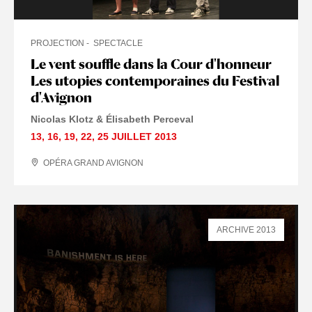
PROJECTION
SPECTACLE
Le vent souffle dans la Cour d'honneur
Les utopies contemporaines du Festival
d'Avignon
Nicolas Klotz & Élisabeth Perceval
13
,
16
,
19
,
22
,
25 JUILLET
2013
OPÉRA GRAND AVIGNON
ARCHIVE 2013