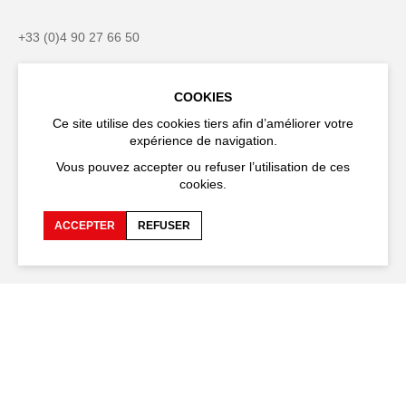
+33 (0)4 90 27 66 50
COOKIES
Ce site utilise des cookies tiers afin d’améliorer votre
Accessibilité
FAQ
expérience de navigation.
Recrutements et appels
Espace production
Vous pouvez accepter ou refuser l’utilisation de ces
d'offre
cookies.
Espace presse
Espace compagnies
ACCEPTER
REFUSER
Espace équipe
Publications et
téléchargements
Crédits
Protection des données
personnelles
Spectacles en tournée