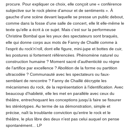
procure. Pour expliquer ce choix, elle conçoit une « conférence
subjective sur le rock pleine d'amour et de sentiments ». À
gauche d'une scène devant laquelle se presse un public debout,
comme dans la fosse d'une salle de concert, elle lit elle-même le
texte qu'elle a écrit à ce sujet. Mais c'est sur la performeuse
Christine Bombal que les yeux des spectateurs sont braqués,
elle qui donne corps aux mots de Fanny de Chaillé comme à
l'esprit du rock'n'roll, dont elle figure, mini-jupe et bottes de cuir,
les postures si fortement référencées. Phénomène naturel ou
construction humaine ? Moment sacré d'authenticité ou règne
de l'artifice par excellence ? Abolition de la forme ou partition
ultracodée ? Communauté avec les spectateurs ou faux-
semblant de rencontre ? Fanny de Chaillé décrypte les
mécanismes du rock, de la représentation à l'identification. Avec
beaucoup d'habileté, elle les met en parallèle avec ceux du
théâtre, entrechoquant les conceptions jusqu'à faire se fissurer
les stéréotypes. Au terme de sa démonstration, simple et
précise, naît la troublante conviction qu'entre le rock et le
théâtre, le plus libre des deux n'est pas celui auquel on pense
spontanément... LP