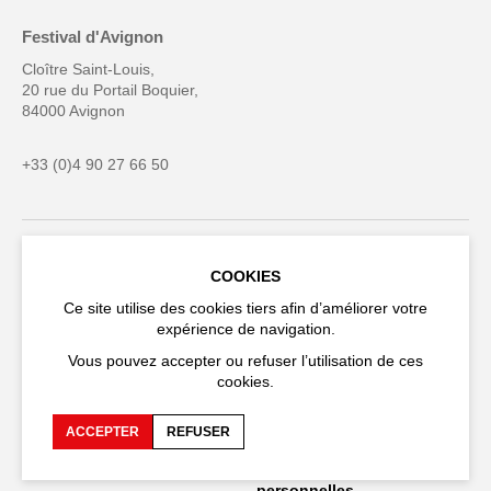
Festival d'Avignon
Cloître Saint-Louis,
20 rue du Portail Boquier,
84000 Avignon
+33 (0)4 90 27 66 50
Accessibilité
FAQ
COOKIES
Ce site utilise des cookies tiers afin d’améliorer votre
Recrutements et appels
Espace production
expérience de navigation.
d'offre
Vous pouvez accepter ou refuser l’utilisation de ces
Espace presse
Espace compagnies
cookies.
Espace équipe
Publications et
téléchargements
ACCEPTER
REFUSER
Crédits
Protection des données
personnelles