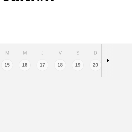
m
m
j
v
s
d
l
15
16
17
18
19
20
21
2