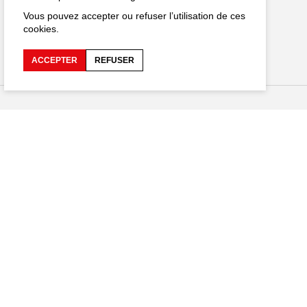
Vous pouvez accepter ou refuser l’utilisation de ces
cookies.
ACCEPTER
REFUSER
Restez connecté
EN
hargements
es personnelles