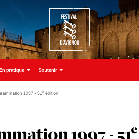
En pratique
Soutenir
e
grammation 1997 - 51
édition
e
mmation 1997 - 51