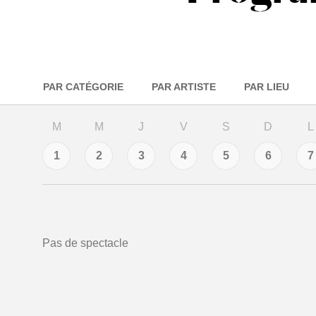
PAR CATÉGORIE
PAR ARTISTE
PAR LIEU
m
m
j
v
s
d
l
1
2
3
4
5
6
7
Pas de spectacle