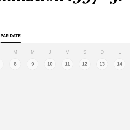
PAR DATE
m
m
j
v
s
d
l
8
9
10
11
12
13
14