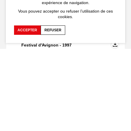
expérience de navigation.
Vous pouvez accepter ou refuser l’utilisation de ces
Téléchargement
cookies.
ACCEPTER
REFUSER
Programme de la 51ème édition du
Festival d'Avignon - 1997
PDF - 7,1
Mo
Recevez notre lettre d’information
Festival d'Avignon
Cloître Saint-Louis,