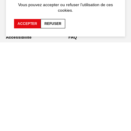
Vous pouvez accepter ou refuser l’utilisation de ces
+33 (0)4 90 27 66 50
cookies.
ACCEPTER
REFUSER
Accessibilité
FAQ
Recrutements et appels
Espace production
d'offre
Espace presse
Espace compagnies
Espace équipe
Publications et
téléchargements
Crédits
Protection des données
personnelles
Spectacles en tournée
Restez connecté