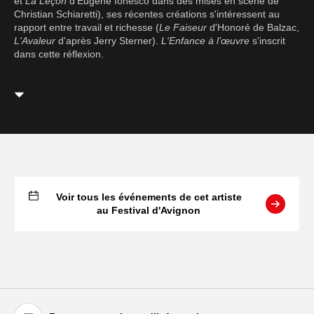
et
La Leçon
d'Eugène Ionesco dans des mises en scène de
Christian Schiaretti), ses récentes créations s'intéressent au
rapport entre travail et richesse (
Le Faiseur
d'Honoré de Balzac,
L'Avaleur
d'après Jerry Sterner).
L'Enfance à l’œuvre
s'inscrit
dans cette réflexion.
Voir tous les événements de cet artiste
au Festival d'Avignon