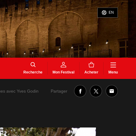
EN
Recherche
Mon Festival
Acheter
Menu
Partager
ues avec Yves Godin