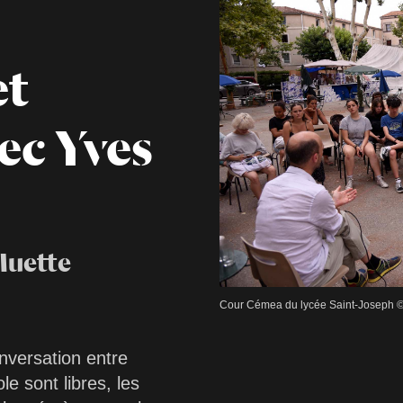
et
ec Yves
Muette
Cour Cémea du lycée Saint-Joseph © 
versation entre
le sont libres, les