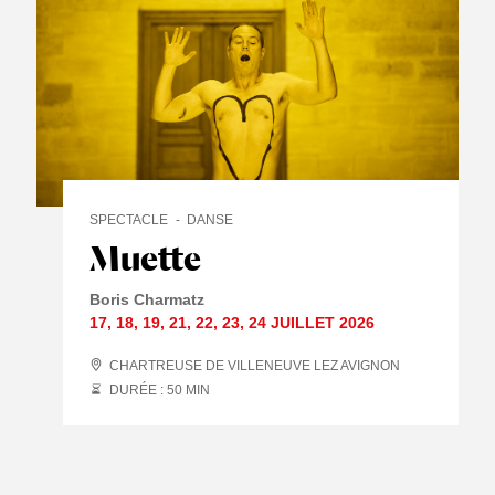
SPECTACLE
DANSE
Muette
Boris Charmatz
17
,
18
,
19
,
21
,
22
,
23
,
24 JUILLET
2026
CHARTREUSE DE VILLENEUVE LEZ AVIGNON
DURÉE : 50
MIN