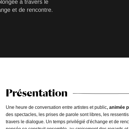
olongée à travers le
ange et de rencontre.
Présentation
Une heure de conversation entre artistes et public
, animée 
des spectacles, les prises de parole sont libres, les ressent
travers le dialogue. Un temps privilégié d'échange et de ren
pensée se construit ensemble, au croisement des regards et d