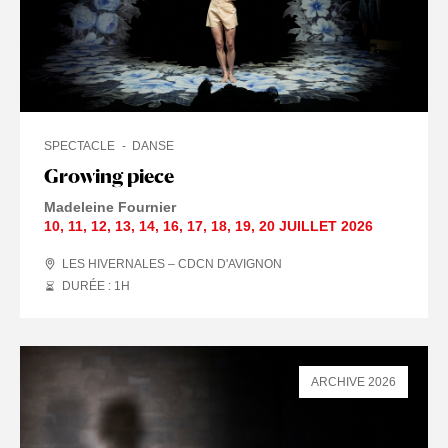
SPECTACLE
DANSE
Growing piece
Madeleine Fournier
10
,
11
,
12
,
13
,
14
,
16
,
17
,
18
,
19
,
20 JUILLET
2026
LES HIVERNALES – CDCN D'AVIGNON
DURÉE : 1
H
ARCHIVE 2026