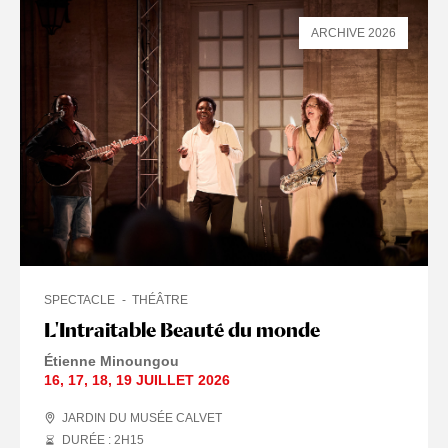
ARCHIVE 2026
SPECTACLE
THÉÂTRE
L'Intraitable Beauté du monde
Étienne Minoungou
16
,
17
,
18
,
19 JUILLET
2026
JARDIN DU MUSÉE CALVET
DURÉE : 2
H
15