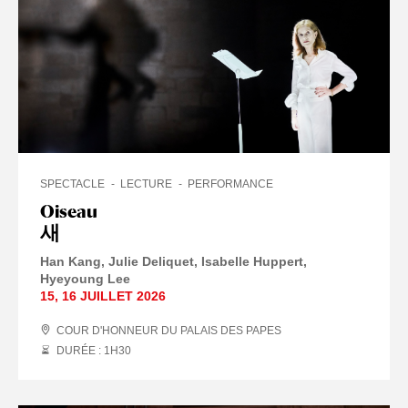
SPECTACLE
LECTURE
PERFORMANCE
Oiseau
새
Han Kang
Julie Deliquet
Isabelle Huppert
Hyeyoung Lee
15
,
16 JUILLET
2026
COUR D'HONNEUR DU PALAIS DES PAPES
DURÉE : 1
H
30