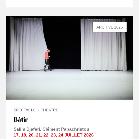
ARCHIVE 2026
SPECTACLE
THÉÂTRE
Bâtir
Salim Djaferi
Clément Papachristou
17
,
18
,
20
,
21
,
22
,
23
,
24 JUILLET
2026