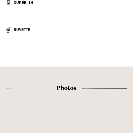
DURÉE :
1
H
BUVETTE
Photos