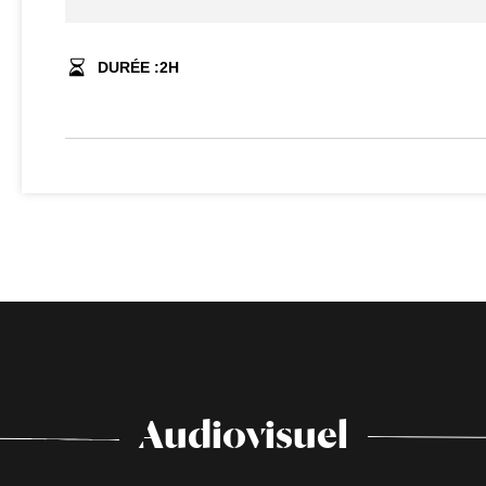
DURÉE :
2
H
Audiovisuel