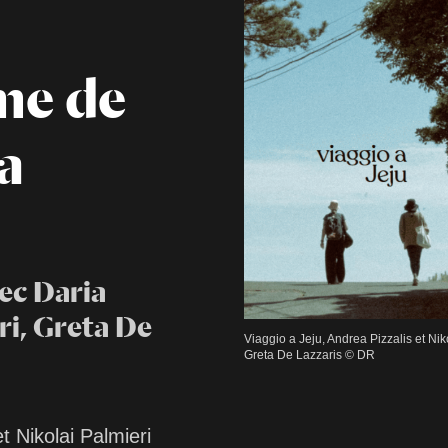
me de
a
vec Daria
ri, Greta De
Viaggio a Jeju, Andrea Pizzalis et Ni
Greta De Lazzaris © DR
t Nikolai Palmieri