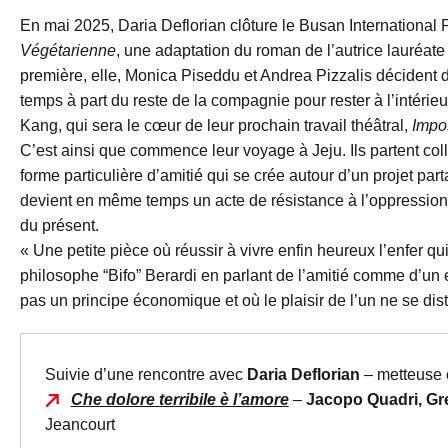
En mai 2025, Daria Deflorian clôture le Busan International 
Végétarienne
, une adaptation du roman de l’autrice lauréat
première, elle, Monica Piseddu et Andrea Pizzalis décident de
temps à part du reste de la compagnie pour rester à l’intérie
Kang, qui sera le cœur de leur prochain travail théâtral,
Impos
C’est ainsi que commence leur voyage à Jeju. Ils partent col
forme particulière d’amitié qui se crée autour d’un projet part
devient en même temps un acte de résistance à l’oppression d
du présent.
« Une petite pièce où réussir à vivre enfin heureux l’enfer q
philosophe “Bifo” Berardi en parlant de l’amitié comme d’u
pas un principe économique et où le plaisir de l’un ne se dist
Suivie d’une rencontre avec
Daria Deflorian
– metteuse
Che dolore terribile è l’amore
–
Jacopo Quadri, Gr
Jeancourt