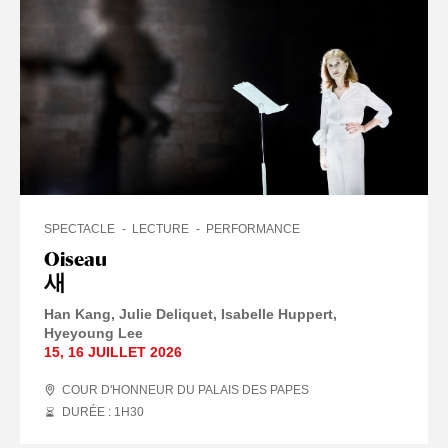
SPECTACLE
LECTURE
PERFORMANCE
Oiseau
새
Han Kang
Julie Deliquet
Isabelle Huppert
Hyeyoung Lee
15
,
16 JUILLET
2026
COUR D'HONNEUR DU PALAIS DES PAPES
DURÉE : 1
H
30