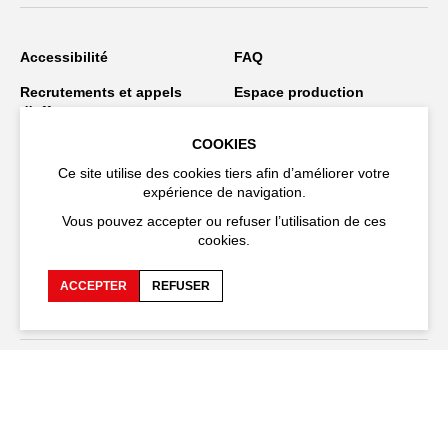
Accessibilité
FAQ
Recrutements et appels
Espace production
d'offre
COOKIES
Espace presse
Espace compagnies
Ce site utilise des cookies tiers afin d’améliorer votre
Espace équipe
Publications et
expérience de navigation.
téléchargements
Vous pouvez accepter ou refuser l’utilisation de ces
Crédits
Protection des données
cookies.
personnelles
ACCEPTER
REFUSER
Spectacles en tournée
Restez connecté