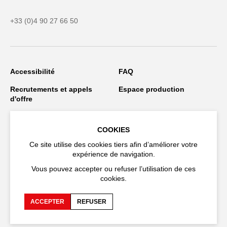
+33 (0)4 90 27 66 50
Accessibilité
FAQ
Recrutements et appels
Espace production
d'offre
Espace presse
Espace compagnies
COOKIES
Espace équipe
Publications et
téléchargements
Ce site utilise des cookies tiers afin d’améliorer votre
expérience de navigation.
Crédits
Protection des données
Vous pouvez accepter ou refuser l’utilisation de ces
personnelles
cookies.
Spectacles en tournée
ACCEPTER
REFUSER