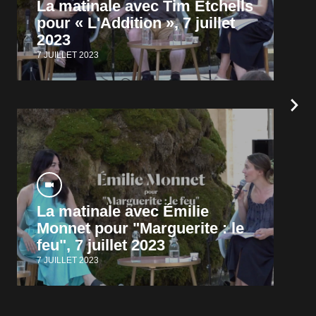
La matinale avec Tim Etchells
pour « L'Addition », 7 juillet
2023
7 JUILLET 2023
La matinale avec Émilie
Monnet pour "Marguerite : le
feu", 7 juillet 2023
7 JUILLET 2023