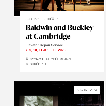
SPECTACLE
THÉÂTRE
Baldwin and Buckley
at Cambridge
Elevator Repair Service
7
,
9
,
10
,
11 JUILLET
2023
GYMNASE DU LYCÉE MISTRAL
DURÉE : 1
H
ARCHIVE 2023