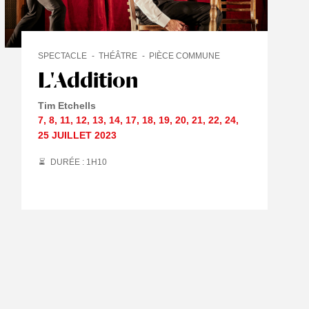
SPECTACLE
THÉÂTRE
PIÈCE COMMUNE
L'Addition
ITINÉRANCE
Tim Etchells
7
,
8
,
11
,
12
,
13
,
14
,
17
,
18
,
19
,
20
,
21
,
22
,
24
,
25 JUILLET
2023
DURÉE : 1
H
10