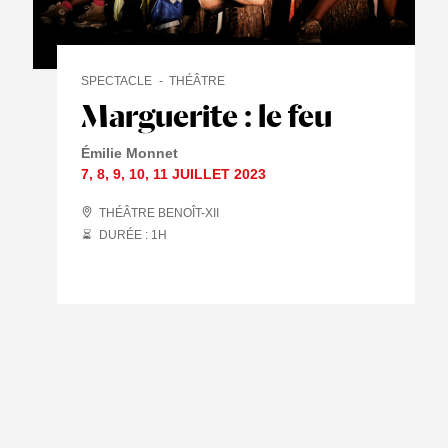
SPECTACLE
THÉÂTRE
Marguerite : le feu
Émilie Monnet
7
,
8
,
9
,
10
,
11 JUILLET
2023
THÉÂTRE BENOÎT-XII
DURÉE : 1
H