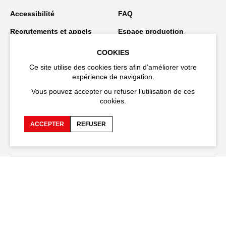
Accessibilité
FAQ
Recrutements et appels
Espace production
d'offre
COOKIES
Espace presse
Espace compagnies
Ce site utilise des cookies tiers afin d’améliorer votre
Espace équipe
Publications et
expérience de navigation.
téléchargements
Vous pouvez accepter ou refuser l’utilisation de ces
cookies.
Crédits
Protection des données
personnelles
ACCEPTER
REFUSER
Spectacles en tournée
Restez connecté
EN