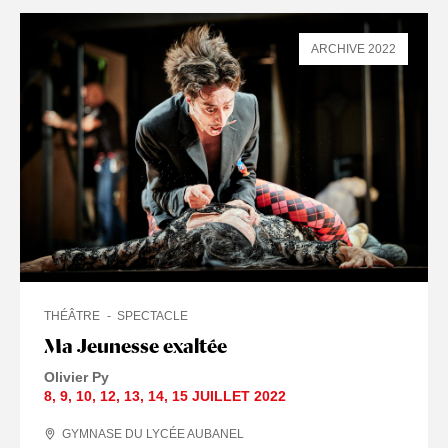
ARCHIVE 2022
THÉÂTRE
SPECTACLE
Ma Jeunesse exaltée
Olivier Py
8
,
9
,
10
,
12
,
13
,
14
,
15 JUILLET
2022
GYMNASE DU LYCÉE AUBANEL