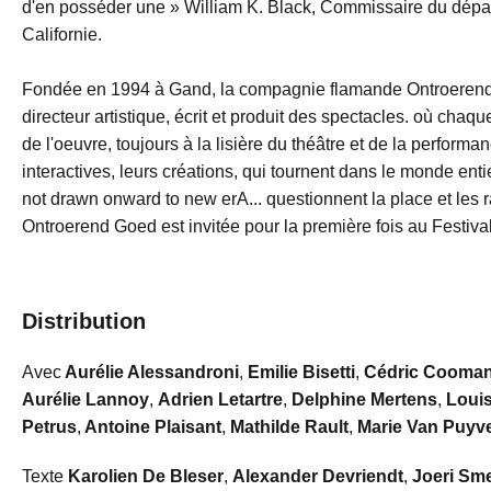
d'en posséder une » William K. Black, Commissaire du dépa
Californie.
Fondée en 1994 à Gand, la compagnie flamande Ontroerend 
directeur artistique, écrit et produit des spectacles. où chaqu
de l'oeuvre, toujours à la lisière du théâtre et de la performa
interactives, leurs créations, qui tournent dans le monde ent
not drawn onward to new erA... questionnent la place et les 
Ontroerend Goed est invitée pour la première fois au Festiva
Distribution
Avec
Aurélie Alessandroni
,
Emilie Bisetti
,
Cédric Cooma
Aurélie Lannoy
,
Adrien Letartre
,
Delphine Mertens
,
Loui
Petrus
,
Antoine Plaisant
,
Mathilde Rault
,
Marie Van Puyv
Texte
Karolien De Bleser
,
Alexander Devriendt
,
Joeri Sm