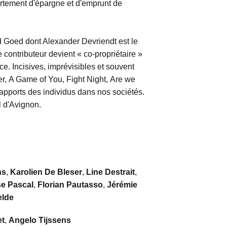
rtement d'épargne et d'emprunt de
Goed dont Alexander Devriendt est le
e contributeur devient « co-propriétaire »
nce. Incisives, imprévisibles et souvent
ier, A Game of You, Fight Night, Are we
rapports des individus dans nos sociétés.
l d'Avignon.
ns
,
Karolien De Bleser
,
Line Destrait
,
se Pascal
,
Florian Pautasso
,
Jérémie
elde
et
,
Angelo Tijssens