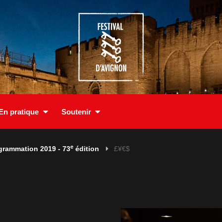
En pratique
Soutenir
e
grammation 2019 - 73
édition
£¥€$