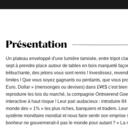
Présentation
Un plateau enveloppé d'une lumière tamisée, entre tripot cla
sept à prendre place autour de tables en bois marqueté faç
trébuchante, des jetons vous sont remis ! Investissez, reven
limites ! Que vous soyez gagnants ou perdants, que vous pro
Euro, Dollar » (mensonges ou devises) dans £¥€$ c'est bien d
reproduire les lois du marché, la compagnie Ontroerend Go
interactive à haut risque ! Leur pari audacieux : introduire 8
monde des « 1% » les plus riches, banquiers et traders. Leu
système monétaire mondial et nous faire sentir son emprise sur
bonheur ne gouvernerait-il pas le monde pour autant ? « La 