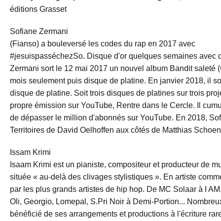
éditions Grasset
Sofiane Zermani
(Fianso) a bouleversé les codes du rap en 2017 avec
#jesuispasséchezSo. Disque d'or quelques semaines avec ce 
Zermani sort le 12 mai 2017 un nouvel album Bandit saleté (C
mois seulement puis disque de platine. En janvier 2018, il so
disque de platine. Soit trois disques de platines sur trois pro
propre émission sur YouTube, Rentre dans le Cercle. Il cumul
de dépasser le million d'abonnés sur YouTube. En 2018, Sofi
Territoires de David Oelhoffen aux côtés de Matthias Schoen
Issam Krimi
Isaam Krimi est un pianiste, compositeur et producteur de m
située « au-delà des clivages stylistiques ». En artiste comme
par les plus grands artistes de hip hop. De MC Solaar à I A
Oli, Georgio, Lomepal, S.Pri Noir à Demi-Portion... Nombreux 
bénéficié de ses arrangements et productions à l'écriture rar