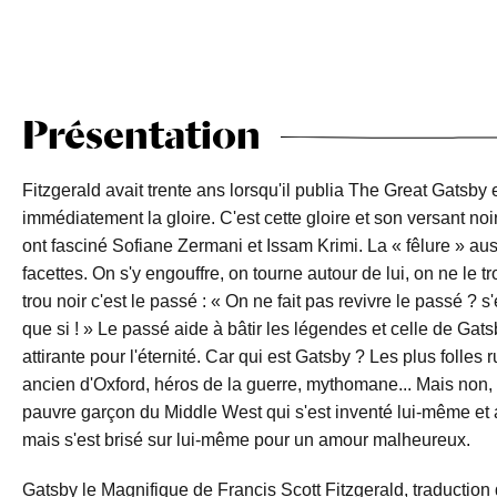
Présentation
Fitzgerald avait trente ans lorsqu'il publia The Great Gatsby e
immédiatement la gloire. C'est cette gloire et son versant noi
ont fasciné Sofiane Zermani et Issam Krimi. La « fêlure » au
facettes. On s'y engouffre, on tourne autour de lui, on ne le t
trou noir c'est le passé : « On ne fait pas revivre le passé ? 
que si ! » Le passé aide à bâtir les légendes et celle de Gat
attirante pour l'éternité. Car qui est Gatsby ? Les plus folles
ancien d'Oxford, héros de la guerre, mythomane... Mais non, 
pauvre garçon du Middle West qui s'est inventé lui-même et a 
mais s'est brisé sur lui-même pour un amour malheureux.
Gatsby le Magnifique de Francis Scott Fitzgerald, traduction