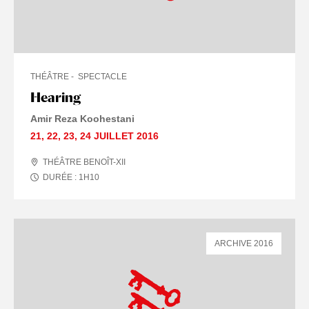
THÉÂTRE
SPECTACLE
Hearing
Amir Reza Koohestani
21
,
22
,
23
,
24 JUILLET
2016
THÉÂTRE BENOÎT-XII
DURÉE :
1
H
10
ARCHIVE 2016