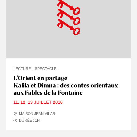
LECTURE
SPECTACLE
L'Orient en partage
Kalila et Dimna : des contes orientaux
aux Fables de la Fontaine
11
,
12
,
13 JUILLET
2016
MAISON JEAN VILAR
DURÉE :
1
H