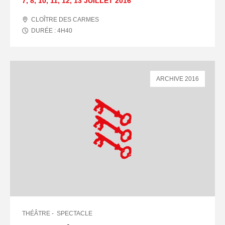
7
,
8
,
10
,
11
,
12
,
13 JUILLET
2016
CLOÎTRE DES CARMES
DURÉE :
4
H
40
ARCHIVE 2016
THÉÂTRE
SPECTACLE