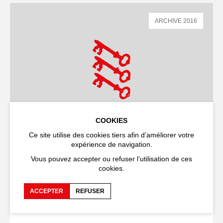
ARCHIVE 2016
COOKIES
Ce site utilise des cookies tiers afin d’améliorer votre
expérience de navigation.
THÉÂTRE
SPECTACLE
Vous pouvez accepter ou refuser l’utilisation de ces
La Dictadura de lo cool
cookies.
La dictature du cool
ACCEPTER
REFUSER
Marco Layera
18
,
19
,
20
,
21
,
23
,
24 JUILLET
2016