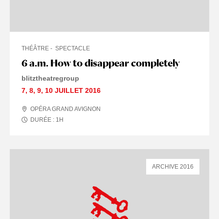
THÉÂTRE
SPECTACLE
6 a.m. How to disappear completely
blitztheatregroup
7
,
8
,
9
,
10 JUILLET
2016
OPÉRA GRAND AVIGNON
DURÉE :
1
H
ARCHIVE 2016