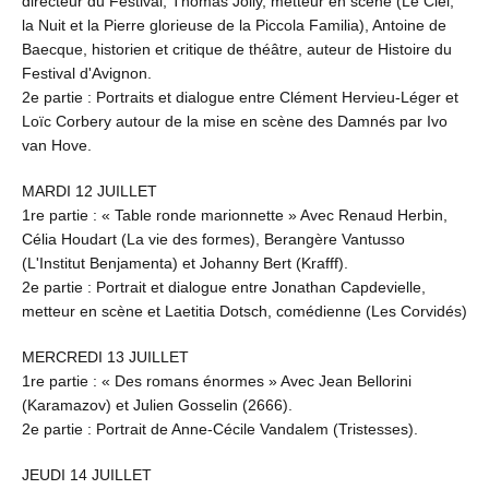
directeur du Festival, Thomas Jolly, metteur en scène (Le Ciel,
la Nuit et la Pierre glorieuse de la Piccola Familia), Antoine de
Baecque, historien et critique de théâtre, auteur de Histoire du
Festival d'Avignon.
2e partie : Portraits et dialogue entre Clément Hervieu-Léger et
Loïc Corbery autour de la mise en scène des Damnés par Ivo
van Hove.
MARDI 12 JUILLET
1re partie : « Table ronde marionnette » Avec Renaud Herbin,
Célia Houdart (La vie des formes), Berangère Vantusso
(L'Institut Benjamenta) et Johanny Bert (Krafff).
2e partie : Portrait et dialogue entre Jonathan Capdevielle,
metteur en scène et Laetitia Dotsch, comédienne (Les Corvidés)
MERCREDI 13 JUILLET
1re partie : « Des romans énormes » Avec Jean Bellorini
(Karamazov) et Julien Gosselin (2666).
2e partie : Portrait de Anne-Cécile Vandalem (Tristesses).
JEUDI 14 JUILLET