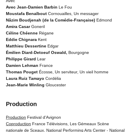
Avec
Avec Jean-Damien Barbin
Le Fou
Moustafa Benaïbout
Cornouailles, Un messager
Nâzim Boudjenah (de la Comédie-Française)
Edmond
Amira Casar
Goneril
Céline Chéenne
Régane
Eddie Chignara
Kent
Matthieu Dessertine
Edgar
Émilien Diard-Detoeuf Oswald,
Bourgogne
Philippe Girard
Lear
Damien Lehman
France
Thomas Pouget
Écosse, Un serviteur, Un vieil homme
Laura Ruiz Tamayo
Cordélia
Jean-Marie Winling
Gloucester
Production
Production
Festival d'Avignon
Coproduction
France Télévisions, Les Gémeaux Scène
nationale de Sceaux, National Performing Arts Center - National