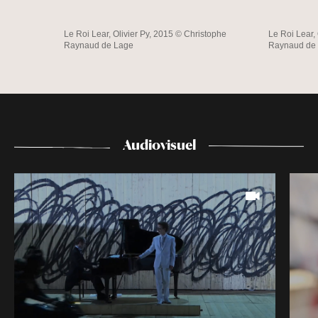
Le Roi Lear, Olivier Py, 2015 © Christophe
Le Roi Lear,
Raynaud de Lage
Raynaud de
Audiovisuel