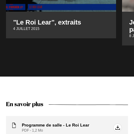
"Le Roi Lear", extraits
J
p
4 JUILLET 2015
8 
En savoir plus
Programme de salle - Le Roi Lear
PDF - 1,2
Mo