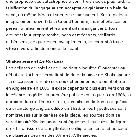
une prophétie des catastrophes à venir trois siècles plus tard, la
falsification du langage et son acceptation génèrent un bain de
sang, où même frères et soeurs se massacrent. Sur le plateau
intégralement ouvert de la Cour d'honneur, Lear et Gloucester,
pères humiliés, errent et leurs enfants manigancent. Tous
creusent leur propre tombe, bons et méchants, vieillards
et héritiers ; de guerres en aveuglements, ils courent à toute
vitesse vers la fin du monde, le néant.
Shakespeare et
Le Roi Lear
Les éclipses de soleil et de lune dont s'inquiète Gloucester au
début du Roi Lear permettent de dater la pièce de Shakespeare
; la succession rare de ces deux phénomènes eu en effet lieu
en Angleterre en 1605. Il existe cependant plusieurs versions de
la célèbre tragédie : la première publiée en in-quarto en 1606, la
dernière dans le Premier Folio, compilation de trente-six pièces
du dramaturge anglais éditée en 1623. Si les hypothèses sont
nombreuses sur la genèse de la pièce, les sources dont se
serait inspiré Shakespeare sont également multiples : la figure
de « Lir », issue de la mythologie celtique, est en effet au coeur
de plusieurs oeuvres des XVIe et XVIIe siècles.